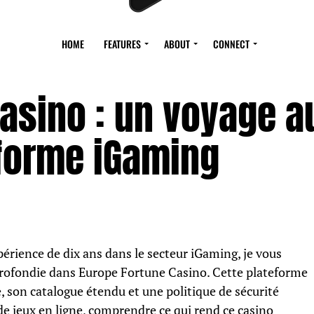
HOME
FEATURES
ABOUT
CONNECT
asino : un voyage a
eforme iGaming
érience de dix ans dans le secteur iGaming, je vous
rofondie dans Europe Fortune Casino. Cette plateforme
e, son catalogue étendu et une politique de sécurité
de jeux en ligne, comprendre ce qui rend ce casino