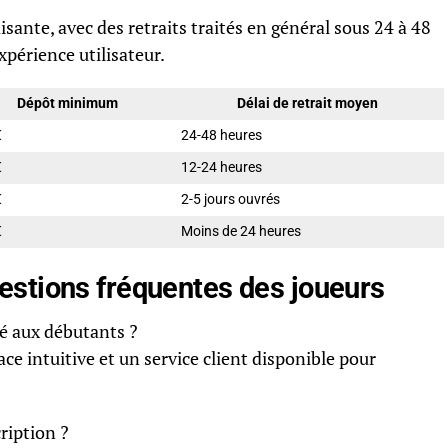
isante, avec des retraits traités en général sous 24 à 48
xpérience utilisateur.
Dépôt minimum
Délai de retrait moyen
€
24-48 heures
€
12-24 heures
€
2-5 jours ouvrés
€
Moins de 24 heures
stions fréquentes des joueurs
té aux débutants ?
ce intuitive et un service client disponible pour
cription ?