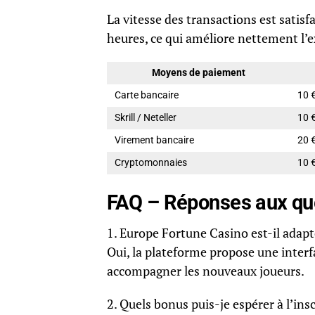
La vitesse des transactions est satisfa
heures, ce qui améliore nettement l’e
Moyens de paiement
Carte bancaire
10 
Skrill / Neteller
10 
Virement bancaire
20 
Cryptomonnaies
10 
FAQ – Réponses aux que
1. Europe Fortune Casino est-il adap
Oui, la plateforme propose une interfa
accompagner les nouveaux joueurs.
2. Quels bonus puis-je espérer à l’ins