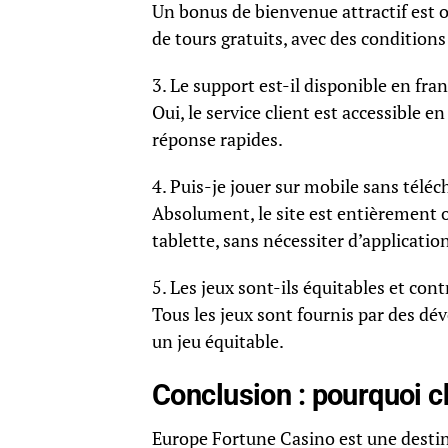
Un bonus de bienvenue attractif est 
de tours gratuits, avec des condition
3. Le support est-il disponible en fran
Oui, le service client est accessible e
réponse rapides.
4. Puis-je jouer sur mobile sans téléc
Absolument, le site est entièrement 
tablette, sans nécessiter d’applicatio
5. Les jeux sont-ils équitables et cont
Tous les jeux sont fournis par des dév
un jeu équitable.
Conclusion : pourquoi c
Europe Fortune Casino est une destin